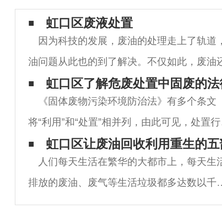
虹口区废液处置
因为科技的发展，废油的处理走上了轨道
油问题从此也的到了解决。不仅如此，废油
业的产品的原材料。肥皂，废油再生等很多
虹口区了解危废处置中固废的法
《固体废物污染环境防治法》有多个条文
可以用废油来上产。废油循环利用的过程其
将“利用”和“处置”相并列，由此可见，处置行
仅指生产过程完成后对危险废物的减量化、
虹口区让废油回收利用重生的五
人们每天生活在繁华的大都市上，每天生
害化的处理行为，并不包括资源化危险废物
排放的废油、废气等生活垃圾都多达数以千
利用行为。非法处置危险废物行为的“处置
吨，而一些比较发达的国家就是通过这些垃