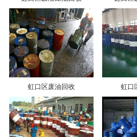
虹口区废油回收
虹口