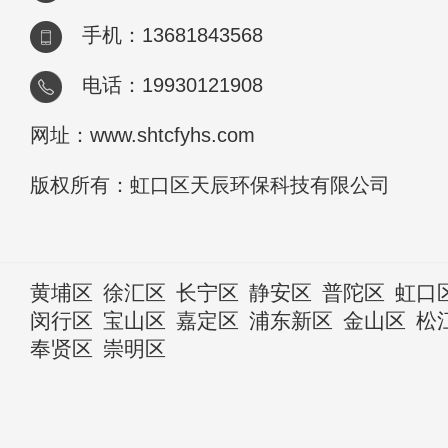
手机：13681843568
电话：19930121908
网址：www.shtcfyhs.com
版权所有：虹口区天辰环保科技有限公司
黄埔区
徐汇区
长宁区
静安区
普陀区
虹口
闵行区
宝山区
嘉定区
浦东新区
金山区
松
奉贤区
崇明区