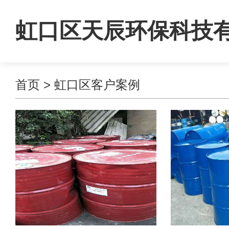
虹口区天辰环保科技
首页
>
虹口区客户案例
司